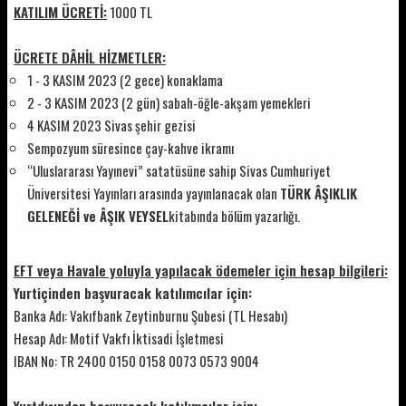
KATILIM ÜCRETİ:
1000 TL
ÜCRETE DÂHİL HİZMETLER:
1 - 3 KASIM 2023 (2 gece) konaklama
2 - 3 KASIM 2023 (2 gün) sabah-öğle-akşam yemekleri
4 KASIM 2023 Sivas şehir gezisi
Sempozyum süresince çay-kahve ikramı
“Uluslararası Yayınevi” satatüsüne sahip Sivas Cumhuriyet
Üniversitesi Yayınları arasında yayınlanacak olan
TÜRK ÂŞIKLIK
GELENEĞİ ve ÂŞIK VEYSEL
kitabında bölüm yazarlığı.
EFT veya Havale yoluyla yapılacak ödemeler için hesap bilgileri:
Yurtiçinden başvuracak katılımcılar için:
Banka Adı: Vakıfbank Zeytinburnu Şubesi (TL Hesabı)
Hesap Adı: Motif Vakfı İktisadi İşletmesi
IBAN No: TR 2400 0150 0158 0073 0573 9004
Yurtdışından başvuracak katılımcılar için: