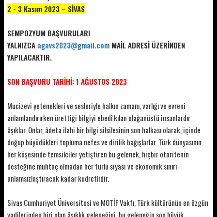
2 - 3 Kasım 2023 – SİVAS
SEMPOZYUM BAŞVURULARI
YALNIZCA
agavs2023@gmail.com
MAİL ADRESİ ÜZERİNDEN
YAPILACAKTIR.
SON BAŞVURU TARİHİ: 1 AĞUSTOS 2023
Mucizevi yetenekleri ve sesleriyle halkın zamanı, varlığı ve evreni
anlamlandırırken ürettiği bilgiyi ebedî kılan olağanüstü insanlardır
âşıklar. Onlar, âdeta ilahi bir bilgi silsilesinin son halkası olarak, içinde
doğup büyüdükleri topluma nefes ve dirilik bağışlarlar. Türk dünyasının
her köşesinde temsilciler yetiştiren bu gelenek, hiçbir otoritenin
desteğine muhtaç olmadan her türlü siyasi ve ekonomik sınırı
anlamsızlaştıracak kadar kudretlidir.
Sivas Cumhuriyet Üniversitesi ve MOTİF Vakfı, Türk kültürünün en özgün
vadilerinden biri olan âşıklık geleneğini, bu geleneğin son büyük