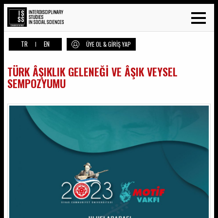
TR
EN
|
ÜYE OL & GİRİŞ YAP
TÜRK ÂŞIKLIK GELENEĞİ VE ÂŞIK VEYSEL
SEMPOZYUMU