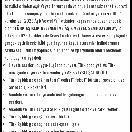
temsilcilerinden Âşık Veysel’in yurdunda ve onun benzersiz sanat kudreti
etrafında bir sempozyumla taçlandıracaktır. “Cumhuriyetimizin 100.”
kuruluş ve “2023 Âşık Veysel Yılı” etkinleri kapsamında düzenlenecek
olan
“TÜRK ÂŞIKLIK GELENEĞİ VE ÂŞIK VEYSEL SEMPOZYUMU”,
2 -
3 Kasım 2023 tarihlerinde Sivas Cumhuriyet Üniversitesi ev sahipliğinde
gerçekleştirilecektir.İki gün boyunca koşut oturumlar halinde sınırlı
sayıda sözlü sunum yapılması planlanan sempozyumun bildiri beklenen
konu başlıkları şöyledir:
Hayatı, eserleri, duygu-düşünce dünyası, Türk edebiyatı ve Türk
müziğindeki yeri ve tüm yönleriyle ÂŞIK VEYSEL ŞATIROĞLU.
Türk âşıklık geleneğinin tarihî, coğrafî, felsefî, kültürel, sosyolojik ve
antropolojik kökenleri.
Anadolu ve Türk dünyasında âşıklık geleneğinin önemli simaları ve
eserleri.
Anadolu ve Türk dünyası âşıklık geleneğinin ortak ve farklı yönleri.
Türk âşıklık geleneğinde icra türleri.
Türk âşıklık geleneğinde usta-çırak ilişkisi.
Türk âşıklık geleneğinde ritüeller ve motifler.