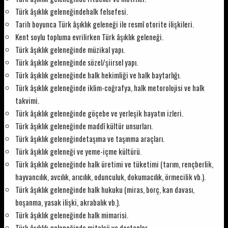
Türk âşıklık geleneğindehalk felsefesi.
Tarih boyunca Türk âşıklık geleneği ile resmî otorite ilişkileri.
Kent soylu topluma evrilirken Türk âşıklık geleneği.
Türk âşıklık geleneğinde müzikal yapı.
Türk âşıklık geleneğinde sözel/şiirsel yapı.
Türk âşıklık geleneğinde halk hekimliği ve halk baytarlığı.
Türk âşıklık geleneğinde iklim-coğrafya, halk metorolojisi ve halk
takvimi.
Türk âşıklık geleneğinde göçebe ve yerleşik hayatın izleri.
Türk âşıklık geleneğinde maddî kültür unsurları.
Türk âşıklık geleneğindetaşıma ve taşınma araçları.
Türk âşıklık geleneği ve yeme-içme kültürü.
Türk âşıklık geleneğinde halk üretimi ve tüketimi (tarım, rençberlik,
hayvancılık, avcılık, arıcılık, odunculuk, dokumacılık, örmecilik vb.).
Türk âşıklık geleneğinde halk hukuku (miras, borç, kan davası,
boşanma, yasak ilişki, akrabalık vb.).
Türk âşıklık geleneğinde halk mimarisi.
Türk âşıklık geleneğinde mitoloji ve destanlar.